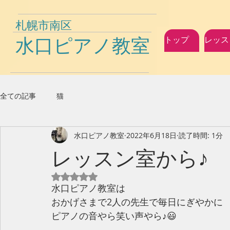
札幌市南区
水口ピアノ教室
トップ
レッス
全ての記事
猫
水口ピアノ教室
2022年6月18日
読了時間: 1分
レッスン室から♪
5つ星のうちNaNと評価されています。
水口ピアノ教室は
おかげさまで2人の先生で毎日にぎやかに
ピアノの音やら笑い声やら♪😃