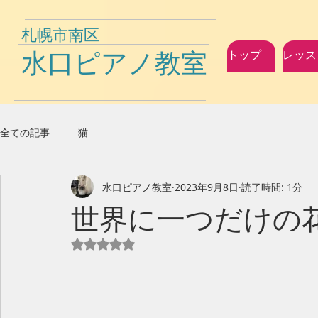
札幌市南区
水口ピアノ教室
トップ
レッス
全ての記事
猫
水口ピアノ教室
2023年9月8日
読了時間: 1分
世界に一つだけの花
5つ星のうちNaNと評価されています。