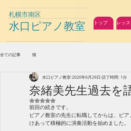
札幌市南区
水口ピアノ教室
トップ
レッス
全ての記事
猫
水口ピアノ教室
2020年6月29日
読了時間: 1分
奈緒美先生過去を語
5つ星のうちNaNと評価されています。
前回の続きです。
ピアノ教室の先生に転職してからは、ピア
けあって積極的に演奏活動を始めました。