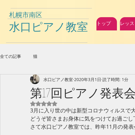
札幌市南区
水口ピアノ教室
トップ
レッス
全ての記事
猫
水口ピアノ教室
2020年3月1日
読了時間: 1分
第17回ピアノ発表会D
5つ星のうちNaNと評価されています。
3月に入り世の中は新型コロナウィルスで
どうぞ皆さまお身体に気をつけてお過ごし下
さて水口ピアノ教室では、昨年11月の発表