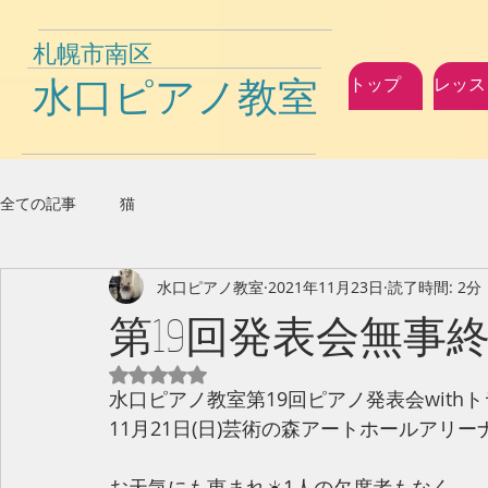
札幌市南区
水口ピアノ教室
トップ
レッス
全ての記事
猫
水口ピアノ教室
2021年11月23日
読了時間: 2分
第19回発表会無事終
5つ星のうちNaNと評価されています。
水口ピアノ教室第19回ピアノ発表会withト
11月21日(日)芸術の森アートホールアリー
お天気にも恵まれ☀️1人の欠席者もなく