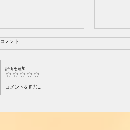
コメント
評価を追加
今年のピアノ教室発表会🎶
水口奈緒美
コメントを追加…
と音楽と～