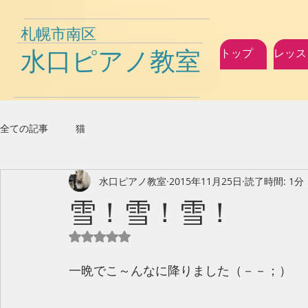
札幌市南区
水口ピアノ教室
トップ
レッス
全ての記事
猫
水口ピアノ教室
2015年11月25日
読了時間: 1分
雪！雪！雪！
5つ星のうちNaNと評価されています。
一晩でこ～んなに降りました（－－；） 