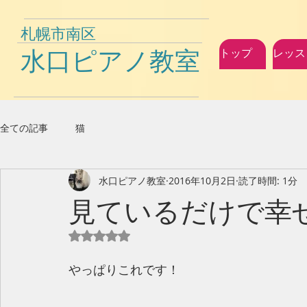
札幌市南区
水口ピアノ教室
トップ
レッス
全ての記事
猫
水口ピアノ教室
2016年10月2日
読了時間: 1分
見ているだけで幸
5つ星のうちNaNと評価されています。
やっぱりこれです！