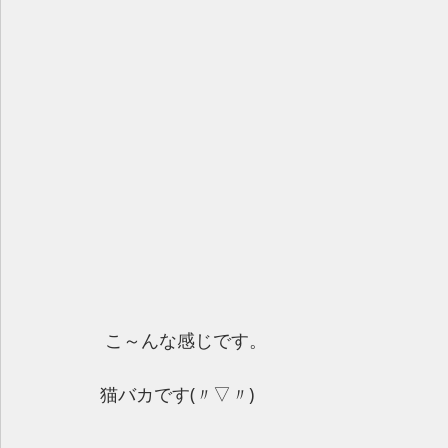
 こ～んな感じです。
猫バカです(〃▽〃)