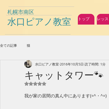
札幌市南区
水口ピアノ教室
トップ
レッス
全ての記事
猫
水口ピアノ教室
2016年10月5日
読了時間: 1分
キャットタワー🐾
5つ星のうちNaNと評価されています。
我が家の居間の真ん中にあります(=^・^=)