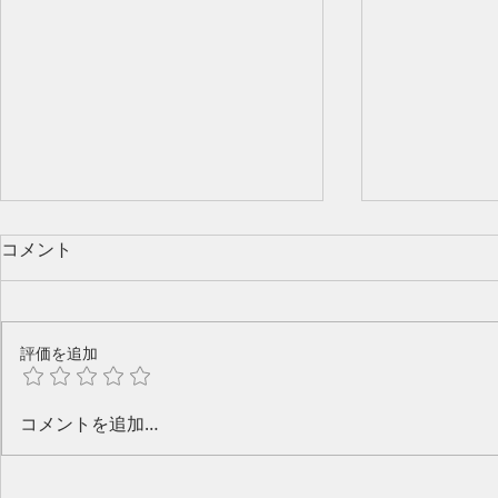
コメント
評価を追加
今年のピアノ教室発表会🎶
水口奈緒美
コメントを追加…
と音楽と～