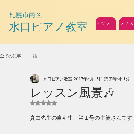
札幌市南区
水口ピアノ教室
トップ
レッス
全ての記事
猫
水口ピアノ教室
2017年4月15日
読了時間: 1分
レッスン風景🎶
5つ星のうちNaNと評価されています。
真由先生の自宅生　第１号の生徒さんです