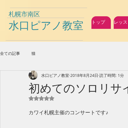
札幌市南区
水口ピアノ教室
トップ
レッス
全ての記事
猫
水口ピアノ教室
2018年8月24日
読了時間: 1分
初めてのソロリサ
5つ星のうちNaNと評価されています。
カワイ札幌主催のコンサートです♪