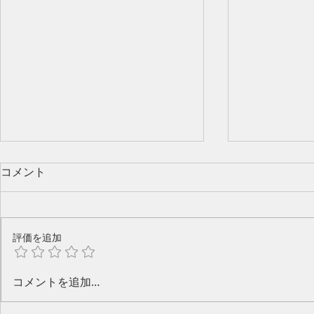
コメント
評価を追加
今年のピアノ教室発表会🎶
水口奈緒美
コメントを追加…
と音楽と～