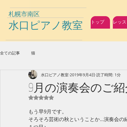
札幌市南区
水口ピアノ教室
トップ
レッス
全ての記事
猫
水口ピアノ教室
2019年9月4日
読了時間: 1分
9月の演奏会のご紹
5つ星のうちNaNと評価されています。
もう早9月です。
そろそろ芸術の秋ということか…演奏会の
１つ目♪