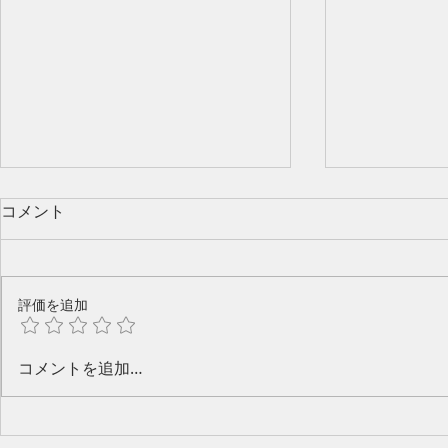
コメント
評価を追加
今年のピアノ教室発表会🎶
水口奈緒美
コメントを追加…
と音楽と～