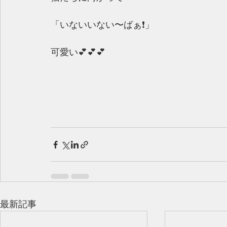
「いないいない〜ばぁ❗️」
可愛い💕💕💕
最新記事