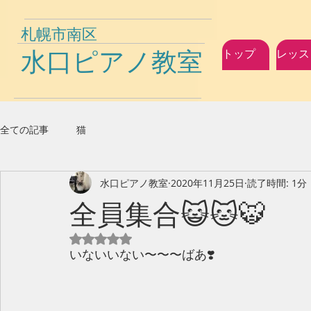
札幌市南区
水口ピアノ教室
トップ
レッス
全ての記事
猫
水口ピアノ教室
2020年11月25日
読了時間: 1分
全員集合😺🐱🐯
5つ星のうちNaNと評価されています。
いないいない〜〜〜ばあ❣️