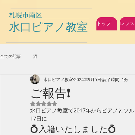
札幌市南区
水口ピアノ教室
トップ
レッス
全ての記事
猫
水口ピアノ教室
2024年9月5日
読了時間: 1分
ご報告❗️
5つ星のうちNaNと評価されています。
水口ピアノ教室で2017年からピアノとソ
17日に
💍入籍いたしました💍