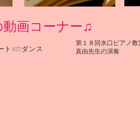
の動画コーナー♫
第１８回水口ピアノ教
トwithダンス
​真由先生の演奏