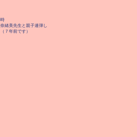
の時
で奈緒美先生と親子連弾し
。（７年前です）