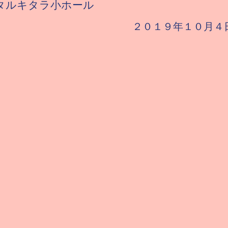
タルキタラ小ホール
​２０１９年１０月