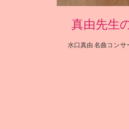
​真由先生
​水口真由 名曲コンサー