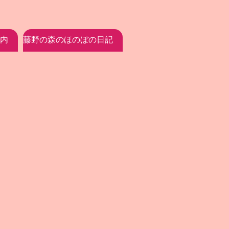
内
藤野の森のほのぼの日記