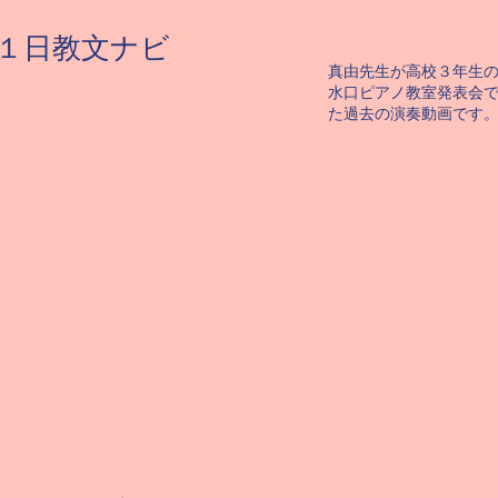
１１日教文ナビ
真由先生が高校３年生
​水口ピアノ教室発表会
た過去の演奏動画です