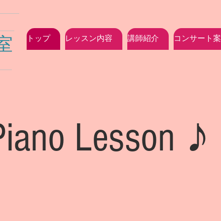
室
トップ
レッスン内容
講師紹介
コンサート案
iano Lesson ♪