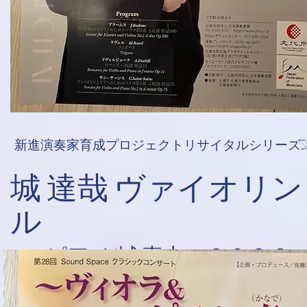
​新進演奏家育成プロジェクトリサイタルシリーズSappo
​城 達哉 ヴァイオリ
ル
​ピアノ/城 真由 ２０２