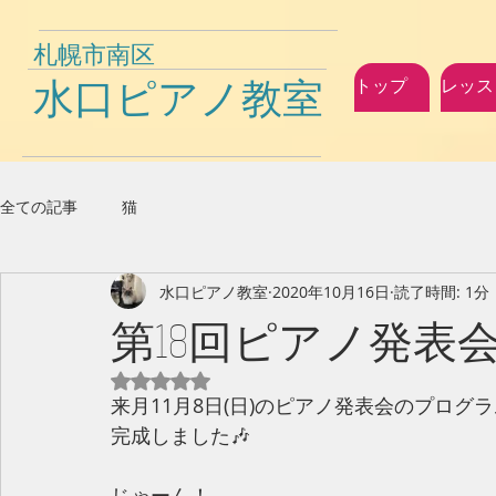
札幌市南区
水口ピアノ教室
トップ
レッス
全ての記事
猫
水口ピアノ教室
2020年10月16日
読了時間: 1分
第18回ピアノ発表会
5つ星のうちNaNと評価されています。
来月11月8日(日)のピアノ発表会のプログ
完成しました🎶
じゃーん！