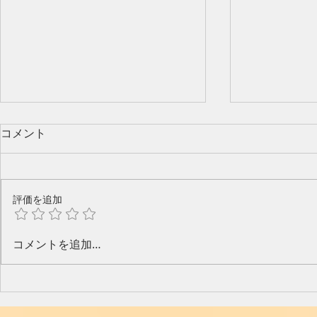
コメント
評価を追加
今年のピアノ教室発表会🎶
水口奈緒美
コメントを追加…
と音楽と～